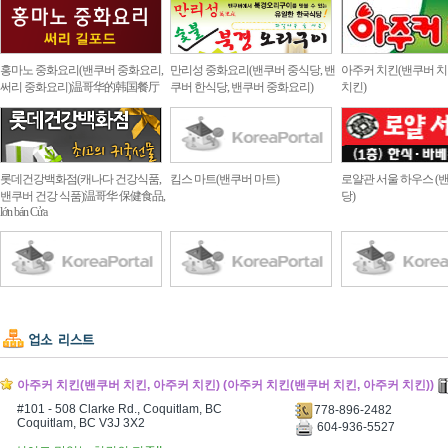
홍마노 중화요리(밴쿠버 중화요리,
만리성 중화요리(밴쿠버 중식당, 밴
아주커 치킨(밴쿠버 치
써리 중화요리)温哥华的韩国餐厅
쿠버 한식당, 밴쿠버 중화요리)
치킨)
롯데건강백화점(캐나다 건강식품,
킴스 마트(밴쿠버 마트)
로얄관 서울 하우스 (
밴쿠버 건강 식품)温哥华 保健食品,
당)
lớn bán Cửa
아주커 치킨(밴쿠버 치킨, 아주커 치킨) (아주커 치킨(밴쿠버 치킨, 아주커 치킨))
#101 - 508 Clarke Rd., Coquitlam, BC
778-896-2482
Coquitlam, BC V3J 3X2
604-936-5527