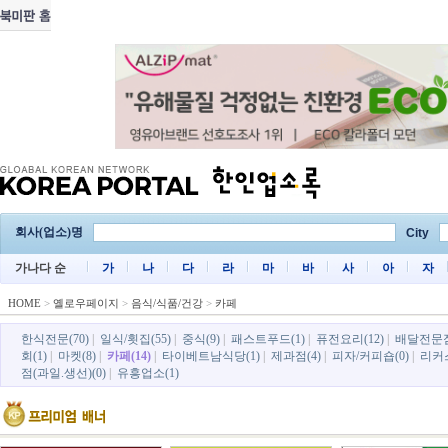
회사(업소)명
City
가나다 순
가
나
다
라
마
바
사
아
자
HOME
>
옐로우페이지
>
음식/식품/건강
>
카페
한식전문(70)
|
일식/횟집(55)
|
중식(9)
|
패스트푸드(1)
|
퓨전요리(12)
|
배달전문점
회(1)
|
마켓(8)
|
카페(14)
|
타이베트남식당(1)
|
제과점(4)
|
피자/커피숍(0)
|
리커스
점(과일.생선)(0)
|
유흥업소(1)