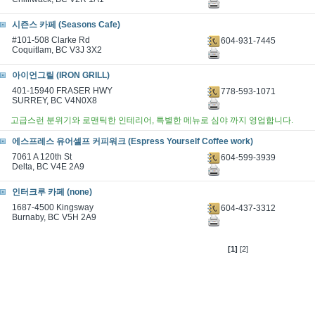
시즌스 카페 (Seasons Cafe)
#101-508 Clarke Rd
604-931-7445
Coquitlam, BC V3J 3X2
아이언그릴 (IRON GRILL)
401-15940 FRASER HWY
778-593-1071
SURREY, BC V4N0X8
고급스런 분위기와 로맨틱한 인테리어, 특별한 메뉴로 심야 까지 영업합니다.
에스프레스 유어셀프 커피워크 (Espress Yourself Coffee work)
7061 A 120th St
604-599-3939
Delta, BC V4E 2A9
인터크루 카페 (none)
1687-4500 Kingsway
604-437-3312
Burnaby, BC V5H 2A9
[1]
[2]