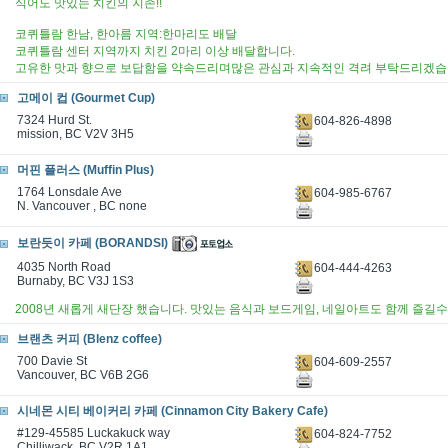
식어도 맛있는 치킨의 지존!!
코퀴틀람 한남, 한아름 지역:한마리도 배달
코퀴틀람 센터 지역까지 치킨 2마리 이상 배달합니다.
고유한 맛과 향으로 보답함을 약속드리며많은 관심과 지속적인 격려 부탁드리겠습니
고메이 컵 (Gourmet Cup)
7324 Hurd St.
604-826-4898
mission, BC V2V 3H5
머핀 플러스 (Muffin Plus)
1764 Lonsdale Ave
604-985-6767
N. Vancouver , BC none
보란듯이 카페 (BORANDSI)
4035 North Road
604-444-4263
Burnaby, BC V3J 1S3
2008년 새롭게 새단장 했습니다. 맛있는 음식과 보드게임, 네일아트도 함께 즐길수
브랜츠 커피 (Blenz coffee)
700 Davie St
604-609-2557
Vancouver, BC V6B 2G6
시네몬 시티 베이커리 카페 (Cinnamon City Bakery Cafe)
#129-45585 Luckakuck way
604-824-7752
Chilliwack, BC V2R 1A1