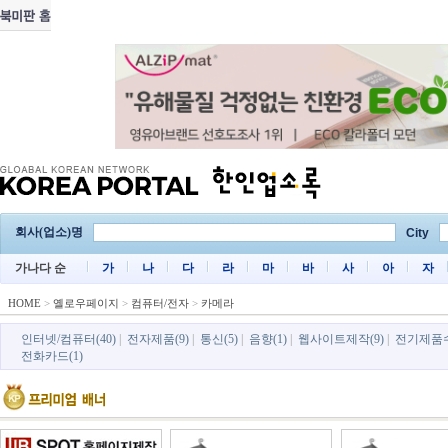
회사(업소)명
City
가나다 순
가
나
다
라
마
바
사
아
자
HOME
>
옐로우페이지
>
컴퓨터/전자
>
카메라
인터넷/컴퓨터(40)
|
전자제품(9)
|
통신(5)
|
음향(1)
|
웹사이트제작(9)
|
전기제품수
전화카드(1)