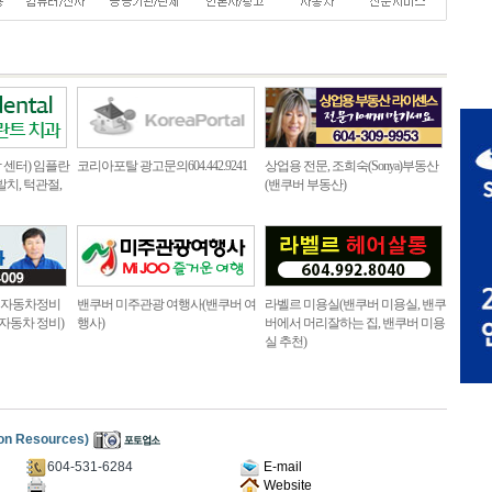
센터) 임플란
코리아포탈 광고문의604.442.9241
상업용 전문, 조희숙(Sonya)부동산
발치, 턱관절,
(밴쿠버 부동산)
로 자동차정비
밴쿠버 미주관광 여행사(밴쿠버 여
라벨르 미용실(밴쿠버 미용실, 밴쿠
 자동차 정비)
행사)
버에서 머리잘하는 집, 밴쿠버 미용
실 추천)
n Resources)
604-531-6284
E-mail
Website