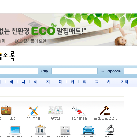
City
Zipcode
or
마
바
사
아
자
차
카
타
파
하
기타