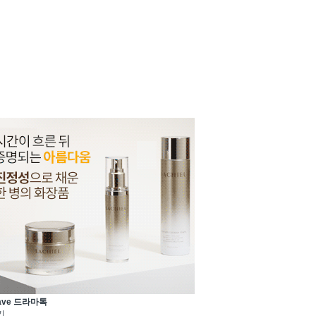
ave 드라마톡
기