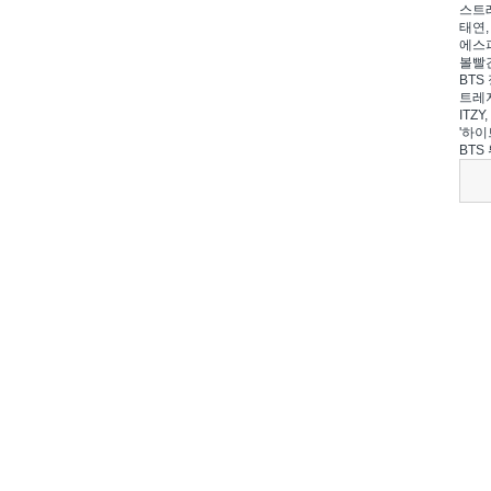
스트레
태연,
에스파
볼빨간
BTS 
트레저
ITZ
'하이
BTS