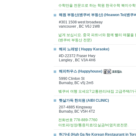
수학만을 전문으로 하는 학원 한국수학 북미수학
해원 부동산(밴쿠버 부동산) (Heawon Tei(밴쿠
#301 1508 west broadway
vancouver , BC V6J 1W8
넓게 보십시요. 중국 파트너와 함께 빨리 매물을
(밴쿠버 부동산 전문)
해피 노래방 ( Happy Karaoke)
#D-22372 Fraser Hwy
Langley , BC V3A 4H6
해피하우스 (Happyhouse)
5990 Clinton St
Burnaby, BC v5j 2m5
벸쿠버 여행 오세요?교통편리/새집 고급주택/가
햇살가득 한의원 (AIBI CLINIC)
207-4885 Kingsway
Burnaby, BC V5H 4T2
전화번호 778-889-7760
아토피/성장/통증치료/요실금/비염치료전문.
허가네 (Huh Ga Ne Korean Restaurant in Toro