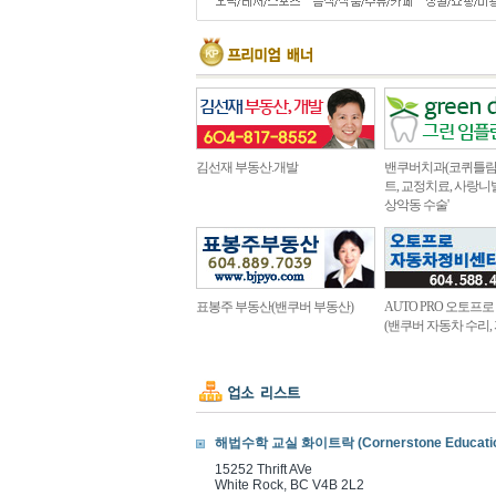
김선재 부동산.개발
밴쿠버치과(코퀴틀람 
트, 교정치료, 사랑니
상악동 수술'
표봉주 부동산(밴쿠버 부동산)
AUTO PRO 오토프
(밴쿠버 자동차 수리,
해법수학 교실 화이트락 (Cornerstone Educatio
15252 Thrift AVe
White Rock, BC V4B 2L2