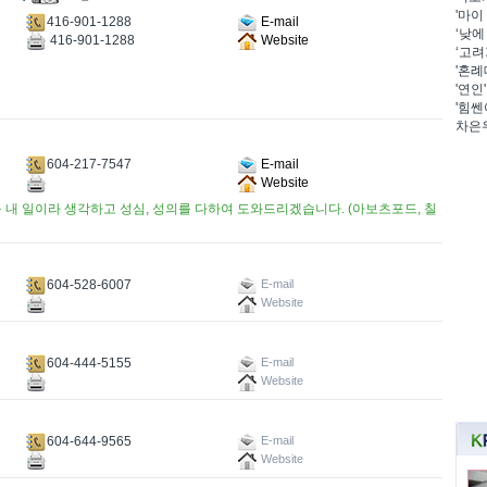
'마이
416-901-1288
E-mail
‘낮에
416-901-1288
Website
‘고려
'혼례
'연인
'힘쎈
차은우
604-217-7547
E-mail
Website
 내 일이라 생각하고 성심, 성의를 다하여 도와드리겠습니다. (아보츠포드, 칠
604-528-6007
E-mail
Website
604-444-5155
E-mail
Website
604-644-9565
E-mail
Website