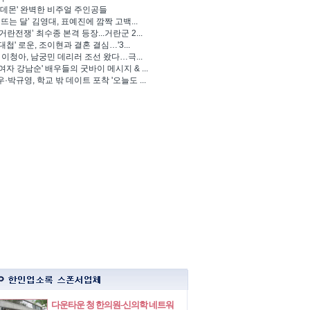
 데몬' 완벽한 비주얼 주인공들
 뜨는 달’ 김영대, 표예진에 깜짝 고백...
거란전쟁’ 최수종 본격 등장...거란군 2...
대첩' 로운, 조이현과 결혼 결심…'3...
' 이청아, 남궁민 데리러 조선 왔다…극...
여자 강남순' 배우들의 굿바이 메시지 & ...
·박규영, 학교 밖 데이트 포착 '오늘도 ...
다운타운 청 한의원-신의학 네트워