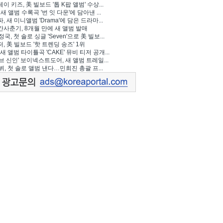
이 키즈, 美 빌보드 '톱 K팝 앨범' 수상...
 새 앨범 수록곡 '번 잇 다운'에 담아낸 ...
, 새 미니앨범 'Drama'에 담은 드라마...
사춘기, 8개월 만에 새 앨범 발매
정국, 첫 솔로 싱글 'Seven'으로 美 빌보...
, 美 빌보드 '핫 트렌딩 송즈' 1위
Y, 새 앨범 타이틀곡 'CAKE' 뮤비 티저 공개...
브 신인' 보이넥스트도어, 새 앨범 트레일...
 뷔, 첫 솔로 앨범 낸다…민희진 총괄 프...