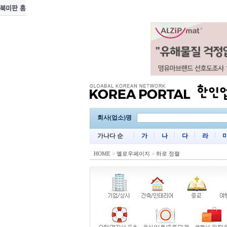
회사(업소)명
가나다 순
가
나
다
라
HOME
>
옐로우페이지
>
하로 정렬