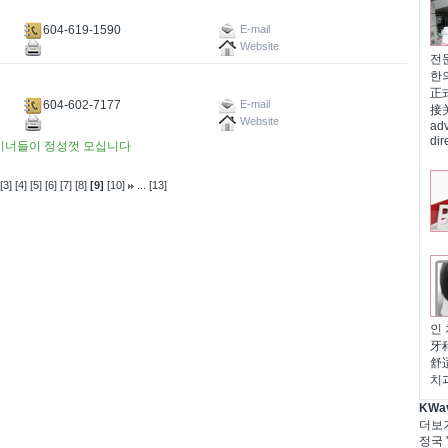
604-619-1590
E-mail
Website
전문
한
正
604-602-7177
E-mail
接关怀
Website
adv
di
디자이너들이 정성껏 모십니다
...
[3]
[4]
[5]
[6]
[7]
[8]
[9]
[10]
[13]
인 
牙
舒适
치
KWa
더보
정국 '