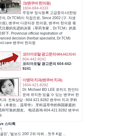
크(밴쿠버 한의원)
1604-684-4333
주정부 정식등록 고급중의사(한방
의, Dr.TCM)이 직접진료, Since 2002 (구. 자생
의원), 밴쿠버 다운타운 한의원, 밴쿠버 한의원 省
式注册的先进的决策（草药专家，Dr.TCM）的直
下. Provincial official registration of
anced decision (herbal specialist, Dr.TCM)
rect care 밴쿠버 한의원
코리아포탈 광고문의 604.442.9241
604-442-9241
코리아포탈 광고문의 604-442-
9241
이병덕 치과(밴쿠버 치과)
1604-421-8282
Dr. Michael BD LEE 로히드 한인타
운에 위치한 믿을 수 있는 밴쿠버 한
치과. 전화상담 - 604.421.8282 밴쿠버 치과 牙科
科（本拿比，温哥华） 牙科温哥华的韩国家庭的
和可靠的朋友。 电话咨询-604.421.8282 밴쿠버
과
ve 스타톡
기
골든', '빌보드 200' 2위 데뷔…첫주 K팝 ...