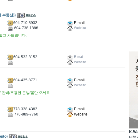
버 부동산))
604-710-8932
E-mail
604-738-1888
Website
 팔고 사드립니다.
604-532-8152
E-mail
Website
604-435-8771
E-mail
Website
구완비/조용한 큰방/몸만 오세요
778-338-4383
E-mail
778-889-7760
Website
K-W
nto)
더보