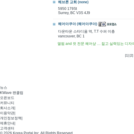
헤브론 교회 (none)
5950 179St
Surrey, BC V3S 4J9
헤어아쿠아 (헤어아쿠아)
다운타운 스타디움 역, T.T 수퍼 이층
vancouver, BC 1
열펌 and 컷 전문 헤어샾 .... 젋고 실력있는 
[1]
[2]
뉴스
KWave 팬클럽
오픈보드
커뮤니티
회사소개
|
이용약관
|
개인정보정책
|
제휴안내
|
고객센터
© 2026 Korea Portal Inc. All Rights Reserved.