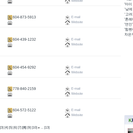
Website
'마이
‘낮에
‘고려
604-873-5913
E-mail
'혼례
Website
'연인
'힘쎈
차은우
604-439-1232
E-mail
Website
604-454-9292
E-mail
Website
778-840-2159
E-mail
Website
604-572-5122
E-mail
Website
...
[3]
[4]
[5]
[6]
[7]
[8]
[9]
[10]
[13]