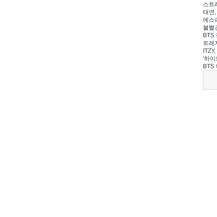
스트레
태연,
에스파
볼빨간
BTS 
트레저
ITZ
'하이
BTS