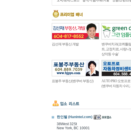
김선재 부동산.개발
밴쿠버치과(코퀴틀람 
트, 교정치료, 사랑니
상악동 수술'
표봉주 부동산(밴쿠버 부동산)
AUTO PRO 오토프
(밴쿠버 자동차 수리,
한인텔 (Hanintel.com)
38West 32St
New York, BC 10001