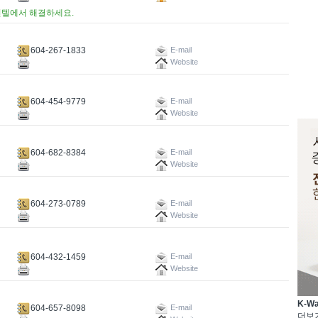
인텔에서 해결하세요.
604-267-1833
E-mail
Website
604-454-9779
E-mail
Website
604-682-8384
E-mail
Website
604-273-0789
E-mail
Website
604-432-1459
E-mail
Website
K-W
604-657-8098
E-mail
더보