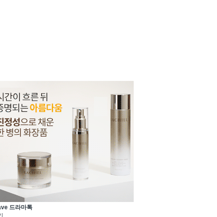
ave 드라마톡
기