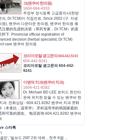
크(밴쿠버 한의원)
1604-684-4333
주정부 정식등록 고급중의사(한방
의, Dr.TCM)이 직접진료, Since 2002 (구. 자생
의원), 밴쿠버 다운타운 한의원, 밴쿠버 한의원 省
式注册的先进的决策（草药专家，Dr.TCM）的直
下. Provincial official registration of
anced decision (herbal specialist, Dr.TCM)
rect care 밴쿠버 한의원
코리아포탈 광고문의 604.442.9241
604-442-9241
코리아포탈 광고문의 604-442-
9241
이병덕 치과(밴쿠버 치과)
1604-421-8282
Dr. Michael BD LEE 로히드 한인타
운에 위치한 믿을 수 있는 밴쿠버 한
치과. 전화상담 - 604.421.8282 밴쿠버 치과 牙科
科（本拿比，温哥华） 牙科温哥华的韩国家庭的
和可靠的朋友。 电话咨询-604.421.8282 밴쿠버
과
ve 스타톡
기
골든', '빌보드 200' 2위 데뷔…첫주 K팝 ...