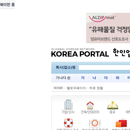
회사(업소)명
가나다 순
가
나
다
라
HOME
>
옐로우페이지
>
하로 정렬