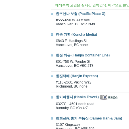
해외숙박 고민은 실시간 민박검색, 예약으로 한
한조앤나 보험 (Pacific Place G)
#555-650 W. 41st Ave
Vancouver , BC V5Z 2M9
한중 기획 (Koncha Media)
#843 E. Hastings St
Vancouver, BC none
한진 해운 ( Hanjin Container Line)
801-750 W. Pender St
Vancouver, BC V6C 2T8
한진택배 (Hanjin Express)
#118-2631 Viking Way
Richmond, BC none
한카여행사 (Hanka Travel )
#327C - 4501 north road
burnaby, BC v3n 4r7
한희선/민흥기 부동산 (James Han & Jam)
3107 Kingsway
Vancouver , BC V5R 5J9