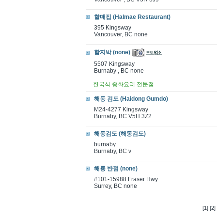
할매집 (Halmae Restaurant)
395 Kingsway
Vancouver, BC none
함지박 (none)
5507 Kingsway
Burnaby , BC none
한국식 중화요리 전문점
해동 검도 (Haidong Gumdo)
M24-4277 Kingsway
Burnaby, BC V5H 3Z2
해동검도 (해동검도)
burnaby
Burnaby, BC v
해룡 반점 (none)
#101-15988 Fraser Hwy
Surrey, BC none
[1]
[2]