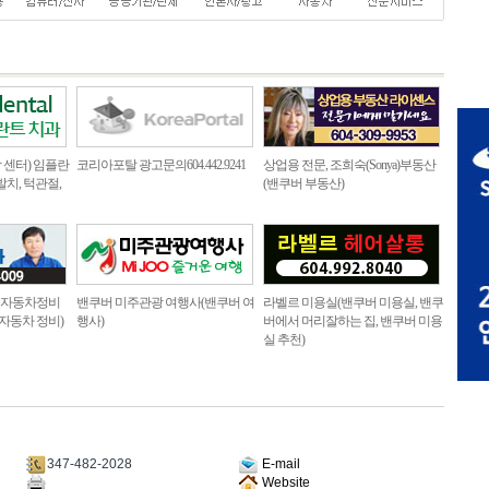
센터) 임플란
코리아포탈 광고문의604.442.9241
상업용 전문, 조희숙(Sonya)부동산
발치, 턱관절,
(밴쿠버 부동산)
로 자동차정비
밴쿠버 미주관광 여행사(밴쿠버 여
라벨르 미용실(밴쿠버 미용실, 밴쿠
 자동차 정비)
행사)
버에서 머리잘하는 집, 밴쿠버 미용
실 추천)
347-482-2028
E-mail
Website