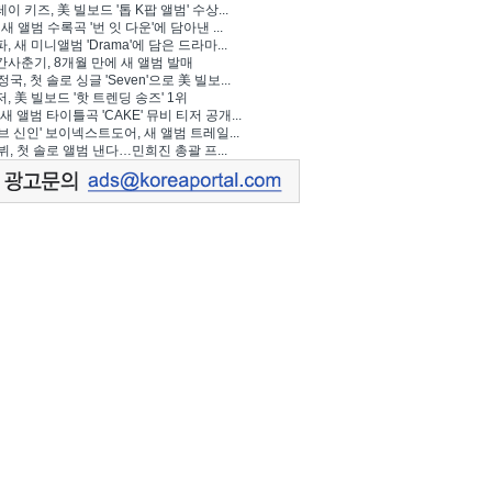
이 키즈, 美 빌보드 '톱 K팝 앨범' 수상...
 새 앨범 수록곡 '번 잇 다운'에 담아낸 ...
, 새 미니앨범 'Drama'에 담은 드라마...
사춘기, 8개월 만에 새 앨범 발매
정국, 첫 솔로 싱글 'Seven'으로 美 빌보...
, 美 빌보드 '핫 트렌딩 송즈' 1위
Y, 새 앨범 타이틀곡 'CAKE' 뮤비 티저 공개...
브 신인' 보이넥스트도어, 새 앨범 트레일...
 뷔, 첫 솔로 앨범 낸다…민희진 총괄 프...