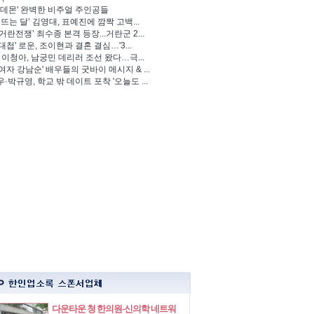
 데몬' 완벽한 비주얼 주인공들
 뜨는 달’ 김영대, 표예진에 깜짝 고백...
거란전쟁’ 최수종 본격 등장...거란군 2...
대첩' 로운, 조이현과 결혼 결심…'3...
' 이청아, 남궁민 데리러 조선 왔다…극...
여자 강남순' 배우들의 굿바이 메시지 & ...
·박규영, 학교 밖 데이트 포착 '오늘도 ...
다운타운 청 한의원-신의학 네트워