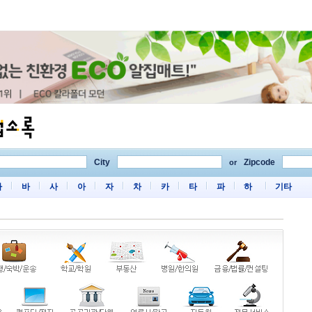
City
Zipcode
or
마
바
사
아
자
차
카
타
파
하
기타