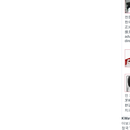
전문
한
正
接关怀
adv
di
인 
牙
舒适
치
KWa
더보
정국 '