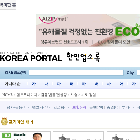
회사(업소)명
City
가나다 순
가
나
다
라
마
바
사
아
자
HOME
>
옐로우페이지
>
금융/법률/컨설팅
>
보험
>
사로 정렬
융자/금융(13)
|
변호사(44)
|
컨설팅(5)
|
보험(49)
|
은행(29)
|
증권(0)
|
투자(5)
|
세