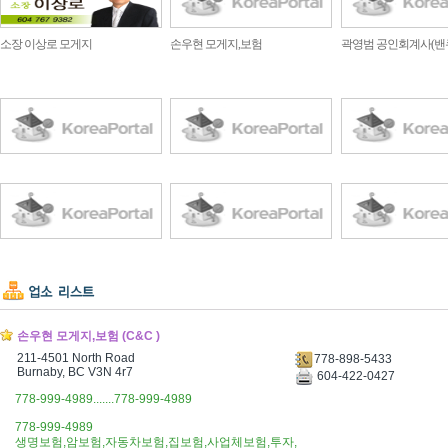
소장 이상로 모게지
손우현 모게지,보험
곽영범 공인회계사(밴
손우현 모게지,보험 (C&C )
211-4501 North Road
778-898-5433
Burnaby, BC V3N 4r7
604-422-0427
778-999-4989.......778-999-4989
778-999-4989
생명보험,암보험,자동차보험,집보험,사업체보험,투자,