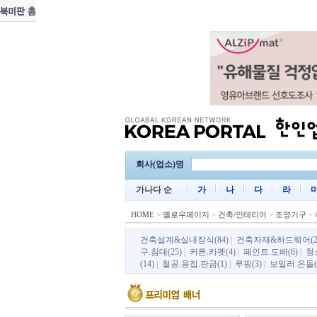
회사(업소)명
가나다 순
가
나
다
라
HOME
>
옐로우페이지
>
건축/인테리어
>
조명기구
>
건축설계&실내장식(84)
|
건축자재&하드웨어(2
구.침대(25)
|
커튼.카펫(4)
|
페인트.도배(6)
|
청
(14)
|
철공.용접.판금(1)
|
루핑(3)
|
보일러.온돌(