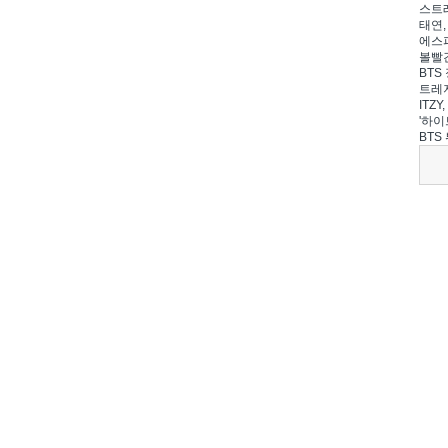
스트레
태연,
에스파
볼빨간
BTS 
트레저
ITZ
'하이
BTS