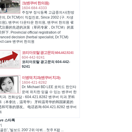
크(밴쿠버 한의원)
1604-684-4333
주정부 정식등록 고급중의사(한방
의, Dr.TCM)이 직접진료, Since 2002 (구. 자생
의원), 밴쿠버 다운타운 한의원, 밴쿠버 한의원 省
式注册的先进的决策（草药专家，Dr.TCM）的直
下. Provincial official registration of
anced decision (herbal specialist, Dr.TCM)
rect care 밴쿠버 한의원
코리아포탈 광고문의 604.442.9241
604-442-9241
코리아포탈 광고문의 604-442-
9241
이병덕 치과(밴쿠버 치과)
1604-421-8282
Dr. Michael BD LEE 로히드 한인타
운에 위치한 믿을 수 있는 밴쿠버 한
치과. 전화상담 - 604.421.8282 밴쿠버 치과 牙科
科（本拿比，温哥华） 牙科温哥华的韩国家庭的
和可靠的朋友。 电话咨询-604.421.8282 밴쿠버
과
ve 스타톡
기
골든', '빌보드 200' 2위 데뷔…첫주 K팝 ...