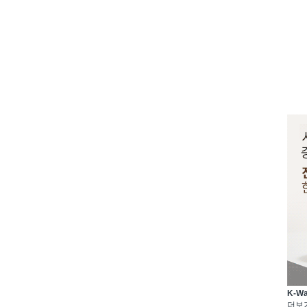
K-W
더보