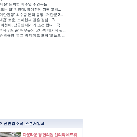
 데몬' 완벽한 비주얼 주인공들
 뜨는 달’ 김영대, 표예진에 깜짝 고백...
거란전쟁’ 최수종 본격 등장...거란군 2...
대첩' 로운, 조이현과 결혼 결심…'3...
' 이청아, 남궁민 데리러 조선 왔다…극...
여자 강남순' 배우들의 굿바이 메시지 & ...
·박규영, 학교 밖 데이트 포착 '오늘도 ...
다운타운 청 한의원-신의학 네트워