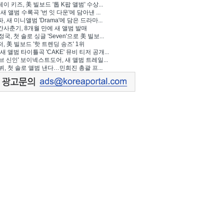
이 키즈, 美 빌보드 '톱 K팝 앨범' 수상...
 새 앨범 수록곡 '번 잇 다운'에 담아낸 ...
, 새 미니앨범 'Drama'에 담은 드라마...
사춘기, 8개월 만에 새 앨범 발매
정국, 첫 솔로 싱글 'Seven'으로 美 빌보...
, 美 빌보드 '핫 트렌딩 송즈' 1위
Y, 새 앨범 타이틀곡 'CAKE' 뮤비 티저 공개...
브 신인' 보이넥스트도어, 새 앨범 트레일...
 뷔, 첫 솔로 앨범 낸다…민희진 총괄 프...