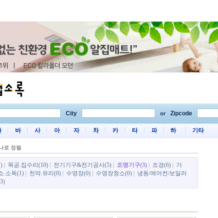
City
Zipcode
or
마
바
사
아
자
차
카
타
파
하
기타
나로 정렬
)
|
목공.집수리(10)
|
전기기구&전기공사(5)
|
조명기구(3)
|
조경(6)
|
가
소.소독(1)
|
천막.유리(0)
|
수영장(0)
|
수영장청소(0)
|
냉동/에어컨/보일러
3)