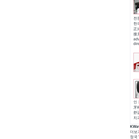
전문
한
正
接关怀
adv
di
인 
牙
舒适
치
KWa
더보
정국 '