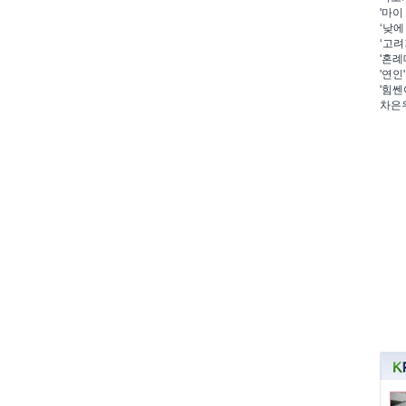
'마이
‘낮에
‘고려
'혼례
'연인
'힘쎈
차은우