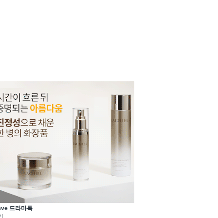
ave 드라마톡
기