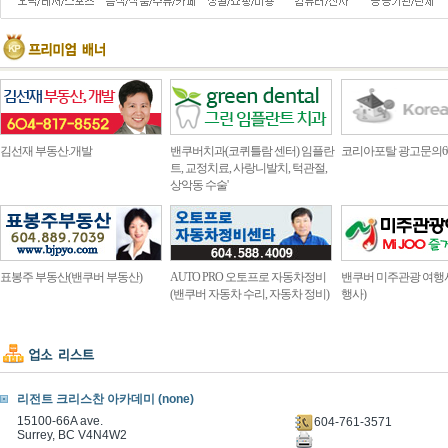
김선재 부동산.개발
밴쿠버치과(코퀴틀람 센터) 임플란
코리아포탈 광고문의604.4
트, 교정치료, 사랑니발치, 턱관절,
상악동 수술'
표봉주 부동산(밴쿠버 부동산)
AUTO PRO 오토프로 자동차정비
밴쿠버 미주관광 여행
(밴쿠버 자동차 수리, 자동차 정비)
행사)
리전트 크리스찬 아카데미 (none)
15100-66A ave.
604-761-3571
Surrey, BC V4N4W2