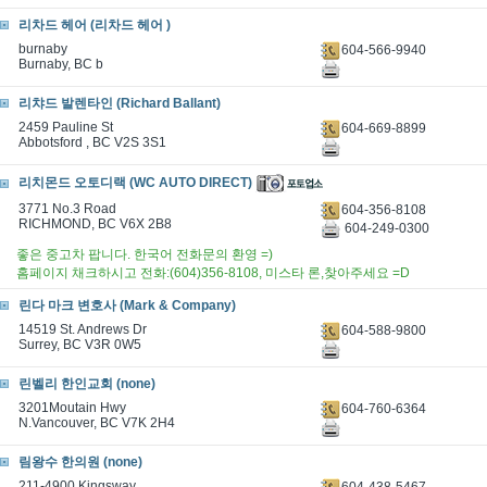
리차드 헤어 (리차드 헤어 )
burnaby
604-566-9940
Burnaby, BC b
리챠드 발렌타인 (Richard Ballant)
2459 Pauline St
604-669-8899
Abbotsford , BC V2S 3S1
리치몬드 오토디랙 (WC AUTO DIRECT)
3771 No.3 Road
604-356-8108
RICHMOND, BC V6X 2B8
604-249-0300
좋은 중고차 팝니다. 한국어 전화문의 환영 =)
홈페이지 채크하시고 전화:(604)356-8108, 미스타 론,찾아주세요 =D
린다 마크 변호사 (Mark & Company)
14519 St. Andrews Dr
604-588-9800
Surrey, BC V3R 0W5
린벨리 한인교회 (none)
3201Moutain Hwy
604-760-6364
N.Vancouver, BC V7K 2H4
림왕수 한의원 (none)
211-4900 Kingsway
604-438-5467