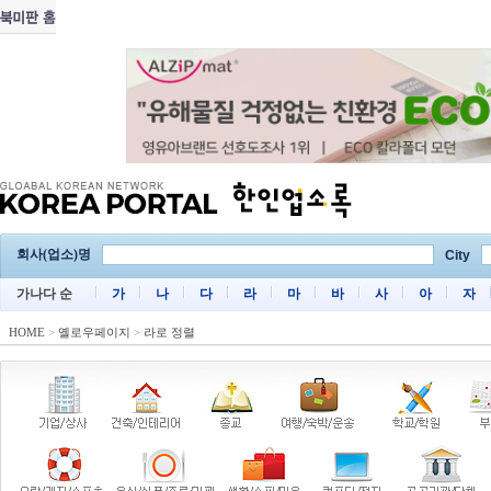
회사(업소)명
City
가나다 순
가
나
다
라
마
바
사
아
자
HOME
>
옐로우페이지
>
라로 정렬