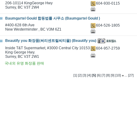
206-10114 KingGeorge Hwy
604-930-0115
Surrey, BC V3T 2W4
Baumgartel Gould 합동법률 사무소 (Baumgartel Gould )
#400-628 6th Ave
604-526-1805
New Westerminster , BC V3M 6Z1
Beautify you 화장품(써리센트럴씨티몰) (Beautify you)
Inside T&T Supermarket, #3000 Central City 10153
604-957-2759
King George Hwy.
Surrey, BC V3T 2W1
국내외 유명 화장품 판매
...
[1]
[2]
[3]
[4]
[5]
[6]
[7]
[8]
[9]
[10]
[27]