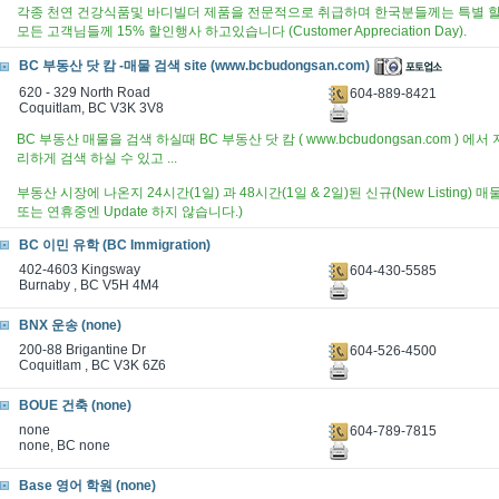
각종 천연 건강식품및 바디빌더 제품을 전문적으로 취급하며 한국분들께는 특별 할
모든 고객님들께 15% 할인행사 하고있습니다 (Customer Appreciation Day).
BC 부동산 닷 캄 -매물 검색 site (www.bcbudongsan.com)
620 - 329 North Road
604-889-8421
Coquitlam, BC V3K 3V8
BC 부동산 매물을 검색 하실때 BC 부동산 닷 캄 ( www.bcbudongsan.com ) 에
리하게 검색 하실 수 있고 ...
부동산 시장에 나온지 24시간(1일) 과 48시간(1일 & 2일)된 신규(New Listing) 매
또는 연휴중엔 Update 하지 않습니다.)
BC 이민 유학 (BC Immigration)
402-4603 Kingsway
604-430-5585
Burnaby , BC V5H 4M4
BNX 운송 (none)
200-88 Brigantine Dr
604-526-4500
Coquitlam , BC V3K 6Z6
BOUE 건축 (none)
none
604-789-7815
none, BC none
Base 영어 학원 (none)