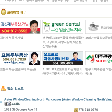
김선재 부동산.개발
밴쿠버치과(코퀴틀람 센터) 임플란
코리아포탈 광고문의604.4
트, 교정치료, 사랑니발치, 턱관절,
상악동 수술'
표봉주 부동산(밴쿠버 부동산)
AUTO PRO 오토프로 자동차정비
밴쿠버 미주관광 여행
(밴쿠버 자동차 수리, 자동차 정비)
행사)
Aster WindowCleaning North Vancouver (Aster Window Cleaning North Van
1621 St Georges Ave #9
778-718-0770