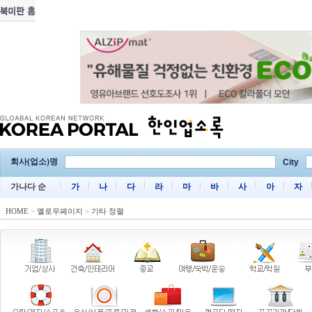
회사(업소)명
City
가나다 순
가
나
다
라
마
바
사
아
자
HOME
>
옐로우페이지
>
기타 정렬