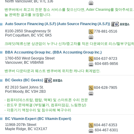
North Vancouver, BC V7L 3J6
밴쿠버에서 최고의 전문 청소 서비스를 찾으신다면, Aster Cleaning를 찾아주세요
늘 완벽한 결과를 보장합니다.
Auto Source Financing (A.S.F) (Auto Source Financing (A.S.F))
8100-2850 Shaughnessy St
778-881-0516
Port Coquitlam, BC V3C 6K5
크레딧/체류신분 상관없이 누구나 신차/중고차를 적은 다운페이로 리스/할부구입
BBA Accounting Group Inc. (BBA Accounting Group Inc.)
1760-650 West Georgia Street
604-637-9723
Vancouver, BC V6B4N8
604-685-9856
밴쿠버 다운타운과 웨스트 밴쿠버에 위치한 캐나다 회계법인.
BC Geeks (BC Geeks)
#2 2610 Saint Johns St.
604-628-7905
Port Moody, BC V3H 2B3
- 컴퓨터(데스트탑, 랩탑, 맥북) 및 스마트폰 수리 전문
- 윈도우 문제해결 (부팅불가, 컴퓨터잠김, 느림현상)
- 각종기기 액정수리 및 침수피해 복구수리
BC Vitamin Expert (BC Vitamin Expert)
11968-207th Street
604-467-6353
Maple Ridge, BC V2X1X7
604-467-6301