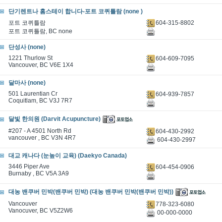
단기렌트나 홈스테이 합니다-포트 코퀴틀람 (none )
604-315-8802
포트 코퀴틀람
포트 코퀴틀람, BC none
단성사 (none)
1221 Thurlow St
604-609-7095
Vancouver, BC V6E 1X4
달마사 (none)
501 Laurentian Cr
604-939-7857
Coquitlam, BC V3J 7R7
달빛 한의원 (Darvit Acupuncture)
#207 - A 4501 North Rd
604-430-2992
vancouver , BC V3N 4R7
604-430-2997
대교 캐나다 (눈높이 교육) (Daekyo Canada)
3446 Piper Ave
604-454-0906
Burnaby , BC V5A 3A9
대농 밴쿠버 민박(밴쿠버 민박) (대농 밴쿠버 민박(밴쿠버 민박))
Vancouver
778-323-6080
Vanocuver, BC V5Z2W6
00-000-0000