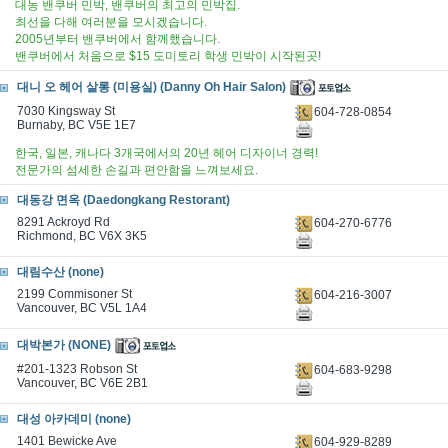
대농 밴쿠버 민박, 밴쿠버의 최고의 민박집.
최선을 다해 여러분을 모시겠습니다.
2005년부터 밴쿠버에서 함께했습니다.
밴쿠버에서 처음으로 $15 도미토리 학생 민박이 시작된곳!
대니 오 헤어 살롱 (미용실) (Danny Oh Hair Salon)
7030 Kingsway St
604-728-0854
Burnaby, BC V5E 1E7
한국, 일본, 캐나다 3개국에서의 20년 헤어 디자이너 경력!
전문가의 섬세한 손길과 편안함을 느껴보세요.
대동강 면옥 (Daedongkang Restorant)
8291 Ackroyd Rd
604-270-6776
Richmond, BC V6X 3K5
대림수산 (none)
2199 Commisoner St
604-216-3007
Vancouver, BC V5L 1A4
대박본가 (NONE)
#201-1323 Robson St
604-683-9298
Vancouver, BC V6E 2B1
대성 아카데미 (none)
1401 Bewicke Ave
604-929-8289