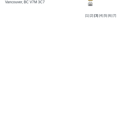
Vancouver, BC V7M 3C7
[1]
[2]
[3]
[4]
[5]
[6]
[7]