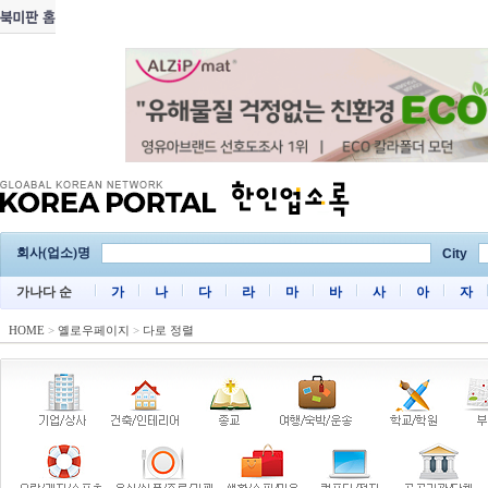
회사(업소)명
City
가나다 순
가
나
다
라
마
바
사
아
자
HOME
>
옐로우페이지
>
다로 정렬