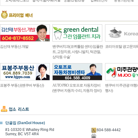
김선재 부동산.개발
밴쿠버치과(코퀴틀람 센터) 임플란
코리아포탈 광고문의604.4
트, 교정치료, 사랑니발치, 턱관절,
상악동 수술'
표봉주 부동산(밴쿠버 부동산)
AUTO PRO 오토프로 자동차정비
밴쿠버 미주관광 여행
(밴쿠버 자동차 수리, 자동차 정비)
행사)
단골집 (DanGol House)
#1-10320 E Whalley Ring Rd
604-588-4442
Surrey, BC V5T 4R4