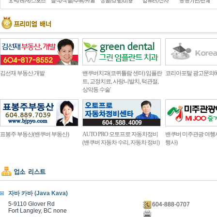
김선재 부동산.개발
밴쿠버치과(코퀴틀람 센터) 임플란
코리아포탈 광고문의604.4
트, 교정치료, 사랑니발치, 턱관절,
상악동 수술'
표봉주 부동산(밴쿠버 부동산)
AUTO PRO 오토프로 자동차정비
밴쿠버 미주관광 여행
(밴쿠버 자동차 수리, 자동차 정비)
행사)
자바 카바 (Java Kava)
5-9110 Glover Rd
604-888-0707
Fort Langley, BC none