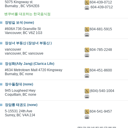
5075 Kingsway st.
604-439-0712
Burnaby , BC V5H2E6
604-439-0712
밴쿠버를 대표하는 한국음식점
장방길 보석 (none)
#606A 736 Granville St
604-681-5915
Vancouver, BC V6Z 1G3
장성녀 부동산 (장성녀 부동산 )
vancouver
604-785-2248
vancouver, BC vancouve
장성화(Ally Jang) (Clarica Life)
#634 Metrotown MaII 4720 Kingsway
604-451-8600
Burnaby, BC none
장수돌침대 (none)
945 Lougheed Hwy
(604)-540-1004
Coquitlam, BC none
장암룡 태권도 (none)
5-15531 24th Ave
604-541-9457
Surrey, BC V4A 2J4