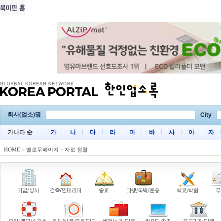
회사(업소)명
City
가나다 순
가
나
다
라
마
바
사
아
자
HOME
>
옐로우페이지
>
자로 정렬