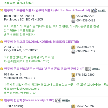
(5회 치료 팩키지 $850)
밴쿠버 미주관광 여행사(밴쿠버 여행사) (Mi Joo Tour & Travel Ltd)
#108 -3003 St. John St.
604-939-0043
Port Moody BC , BC V3H 2C5
604-939-0482
록키, 빅토리아, 휘슬러등 캐나다 관광, 멕시코 관광, 미 서부, 동부 관광 전문
한국 방문시 무료 렌탈폰
밴쿠버 한인 전문 여행사
밴쿠버 영성교회 (GLOBAL KOREAN MISSION CENTRE)
2813 GLEN DR
604-430-9271
COQUITLAM, BC V3B2P6
604-339-5739
코퀴틀람쎈터근처 글렌이글고등학교 앞
화-금/매일새벽기도회(06:00-07:00)
밴쿠버 콘도 렌트(밴쿠버 렌트) (밴쿠버 콘도 렌트(밴쿠버 민박))
928 Homer St
778-552-2200
Vancouver, BC V6B 1T7
다운타운 예일타운에 위치한 호텔보다 고급스럽고 아름다운 29층 1bed+1den 
세요 www.luckycondo.com/
밴쿠버 렌트, 밴쿠버 민박
밴쿠버 한인회 (Korean society of BC)
1320 e.hasting
604-255-3739