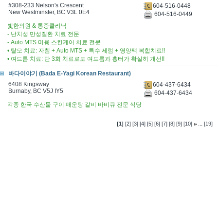
#308-233 Nelson's Crescent
604-516-0448
New Westminster, BC V3L 0E4
604-516-0449
빛한의원 & 통증클리닉
- 난치성 만성질환 치료 전문
- Auto MTS 미용 스킨케어 치료 전문
• 탈모 치료: 자침 + Auto MTS + 특수 세럼 + 영양팩 복합치료!!
• 여드름 치료: 단 3회 치료로도 여드름과 흉터가 확실히 개선!!
바다이야기 (Bada E-Yagi Korean Restaurant)
6408 Kingsway
604-437-6434
Burnaby, BC V5J IY5
604-437-6434
각종 한국 수산물 구이 매운탕 갈비 바비큐 전문 식당
...
[1]
[2]
[3]
[4]
[5]
[6]
[7]
[8]
[9]
[10]
[19]