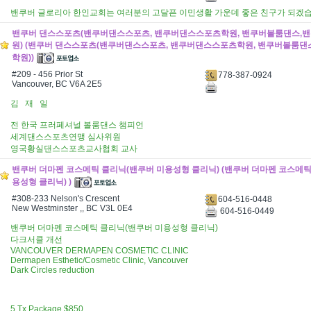
밴쿠버 글로리아 한인교회는 여러분의 고달픈 이민생활 가운데 좋은 친구가 되겠습
밴쿠버 댄스스포츠(밴쿠버댄스스포츠, 밴쿠버댄스스포츠학원, 밴쿠버볼룸댄스,
원) (밴쿠버 댄스스포츠(밴쿠버댄스스포츠, 밴쿠버댄스스포츠학원, 밴쿠버볼룸
학원))
#209 - 456 Prior St
778-387-0924
Vancouver, BC V6A 2E5
김 재 일
전 한국 프러페셔널 볼룸댄스 챔피언
세계댄스스포츠연맹 심사위원
영국황실댄스스포츠교사협회 교사
밴쿠버 더마펜 코스메틱 클리닉(밴쿠버 미용성형 클리닉) (밴쿠버 더마펜 코스메틱
용성형 클리닉) )
#308-233 Nelson's Crescent
604-516-0448
New Westminster ,, BC V3L 0E4
604-516-0449
밴쿠버 더마펜 코스메틱 클리닉(밴쿠버 미용성형 클리닉)
다크서클 개선
VANCOUVER DERMAPEN COSMETIC CLINIC
Dermapen Esthetic/Cosmetic Clinic, Vancouver
Dark Circles reduction
5 Tx Package $850