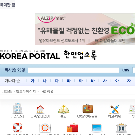
회사(업소)명
City
가나다 순
가
나
다
라
마
바
사
아
자
HOME
>
옐로우페이지
>
바로 정렬