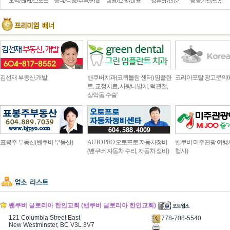
김선재 부동산.개발
밴쿠버치과(코퀴틀람 센터) 임플란
코리아포탈 광고문의604.4
트, 교정치료, 사랑니발치, 턱관절,
상악동 수술'
표봉주 부동산(밴쿠버 부동산)
AUTO PRO 오토프로 자동차정비
밴쿠버 미주관광 여행
(밴쿠버 자동차 수리, 자동차 정비)
행사)
밴쿠버 글로리아 한인교회 (밴쿠버 글로리아 한인교회)
121 Columbia Street East
778-708-5540
New Westminster, BC V3L 3V7