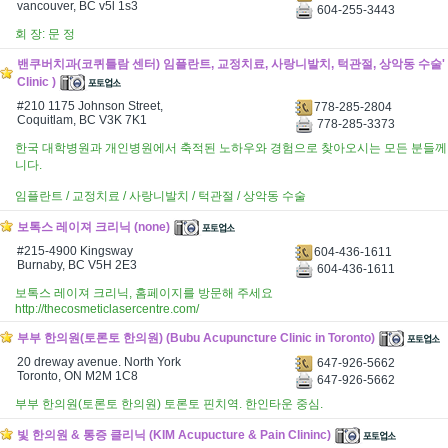
vancouver, BC v5l 1s3
604-255-3443
회 장: 문 정
밴쿠버치과(코퀴틀람 센터) 임플란트, 교정치료, 사랑니발치, 턱관절, 상악동 수술' (Gr
Clinic )
#210 1175 Johnson Street,
778-285-2804
Coquitlam, BC V3K 7K1
778-285-3373
한국 대학병원과 개인병원에서 축적된 노하우와 경험으로 찾아오시는 모든 분들께
니다.
임플란트 / 교정치료 / 사랑니발치 / 턱관절 / 상악동 수술
보톡스 레이져 크리닉 (none)
#215-4900 Kingsway
604-436-1611
Burnaby, BC V5H 2E3
604-436-1611
보톡스 레이져 크리닉, 홈페이지를 방문해 주세요
http://thecosmeticlasercentre.com/
부부 한의원(토론토 한의원) (Bubu Acupuncture Clinic in Toronto)
20 dreway avenue. North York
647-926-5662
Toronto, ON M2M 1C8
647-926-5662
부부 한의원(토론토 한의원) 토론토 핀치역. 한인타운 중심.
빛 한의원 & 통증 클리닉 (KIM Acupucture & Pain Clininc)