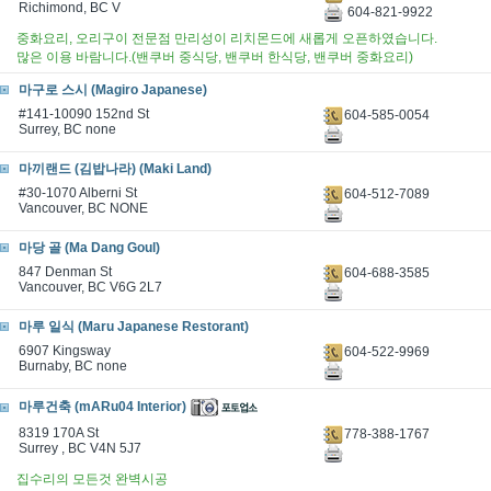
Richimond, BC V
604-821-9922
중화요리, 오리구이 전문점 만리성이 리치몬드에 새롭게 오픈하였습니다.
많은 이용 바람니다.(밴쿠버 중식당, 밴쿠버 한식당, 밴쿠버 중화요리)
마구로 스시 (Magiro Japanese)
#141-10090 152nd St
604-585-0054
Surrey, BC none
마끼랜드 (김밥나라) (Maki Land)
#30-1070 Alberni St
604-512-7089
Vancouver, BC NONE
마당 골 (Ma Dang Goul)
847 Denman St
604-688-3585
Vancouver, BC V6G 2L7
마루 일식 (Maru Japanese Restorant)
6907 Kingsway
604-522-9969
Burnaby, BC none
마루건축 (mARu04 Interior)
8319 170A St
778-388-1767
Surrey , BC V4N 5J7
집수리의 모든것 완벽시공