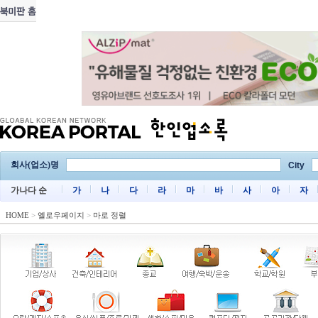
회사(업소)명
City
가나다 순
가
나
다
라
마
바
사
아
자
HOME
>
옐로우페이지
>
마로 정렬