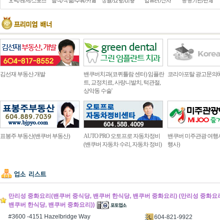
김선재 부동산.개발
밴쿠버치과(코퀴틀람 센터) 임플란
코리아포탈 광고문의604.4
트, 교정치료, 사랑니발치, 턱관절,
상악동 수술'
표봉주 부동산(밴쿠버 부동산)
AUTO PRO 오토프로 자동차정비
밴쿠버 미주관광 여행
(밴쿠버 자동차 수리, 자동차 정비)
행사)
만리성 중화요리(밴쿠버 중식당, 밴쿠버 한식당, 밴쿠버 중화요리) (만리성 중화요
밴쿠버 한식당, 밴쿠버 중화요리))
#3600 -4151 Hazelbridge Way
604-821-9922