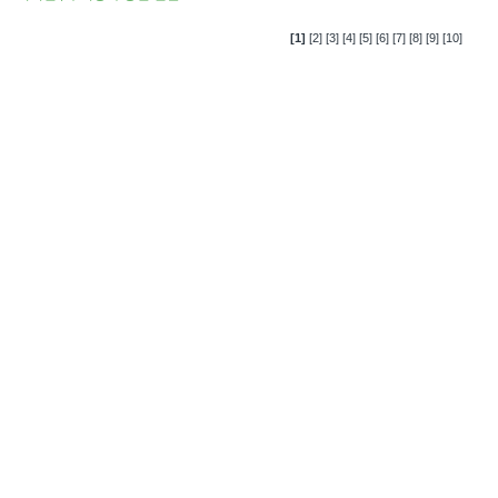
[1]
[2]
[3]
[4]
[5]
[6]
[7]
[8]
[9]
[10]