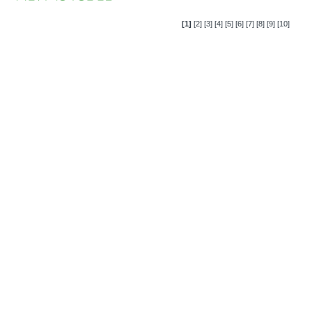
[1]
[2]
[3]
[4]
[5]
[6]
[7]
[8]
[9]
[10]