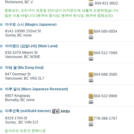
Richimond, BC V
604-821-9922
중화요리, 오리구이 전문점 만리성이 리치몬드에 새롭게 오픈하였습니다.
많은 이용 바람니다.(밴쿠버 중식당, 밴쿠버 한식당, 밴쿠버 중화요리)
마구로 스시 (Magiro Japanese)
#141-10090 152nd St
604-585-0054
Surrey, BC none
마끼랜드 (김밥나라) (Maki Land)
#30-1070 Alberni St
604-512-7089
Vancouver, BC NONE
마당 골 (Ma Dang Goul)
847 Denman St
604-688-3585
Vancouver, BC V6G 2L7
마루 일식 (Maru Japanese Restorant)
6907 Kingsway
604-522-9969
Burnaby, BC none
마루건축 (mARu04 Interior)
8319 170A St
778-388-1767
Surrey , BC V4N 5J7
집수리의 모든것 완벽시공