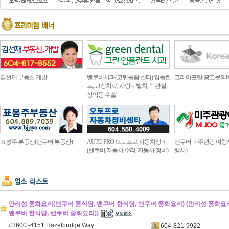
김선재 부동산.개발
밴쿠버치과(코퀴틀람 센터) 임플란
코리아포탈 광고문의604.4
트, 교정치료, 사랑니발치, 턱관절,
상악동 수술'
표봉주 부동산(밴쿠버 부동산)
AUTO PRO 오토프로 자동차정비
밴쿠버 미주관광 여행
(밴쿠버 자동차 수리, 자동차 정비)
행사)
만리성 중화요리(밴쿠버 중식당, 밴쿠버 한식당, 밴쿠버 중화요리) (만리성 중화요
밴쿠버 한식당, 밴쿠버 중화요리))
#3600 -4151 Hazelbridge Way
604-821-9922