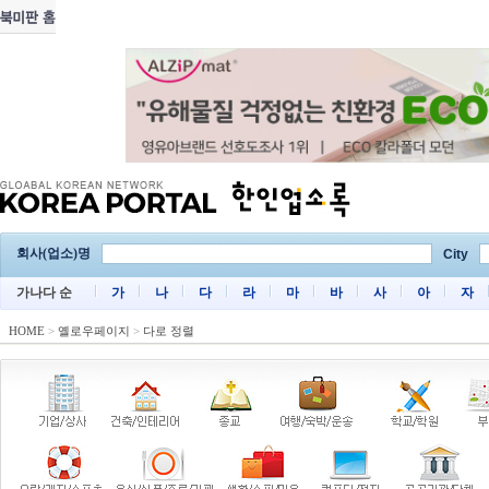
회사(업소)명
City
가나다 순
가
나
다
라
마
바
사
아
자
HOME
>
옐로우페이지
>
다로 정렬