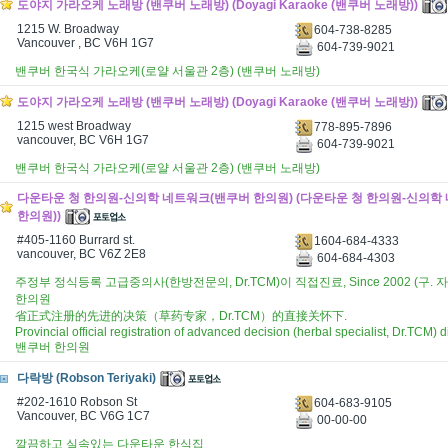
도야지 가라오케 노래방 (밴쿠버 노래방) (Doyagi Karaoke (밴쿠버 노래방))
1215 W. Broadway
604-738-8285
Vancouver , BC V6H 1G7
604-739-9021
밴쿠버 한국식 가라오케(로얄 서울관 2층) (밴쿠버 노래방)
도야지 가라오케 노래방 (밴쿠버 노래방) (Doyagi Karaoke (밴쿠버 노래방))
1215 west Broadway
778-895-7896
vancouver, BC V6H 1G7
604-739-9021
밴쿠버 한국식 가라오케(로얄 서울관 2층) (밴쿠버 노래방)
다운타운 청 한의원-신의학 네트워크(밴쿠버 한의원) (다운타운 청 한의원-신의학
한의원))
#405-1160 Burrard st.
1604-684-4333
vancouver, BC V6Z 2E8
604-684-4303
주정부 정식등록 고급중의사(한방전문의, Dr.TCM)이 직접진료, Since 2002 (구
한의원
省正式注册的先进的决策（草药专家，Dr.TCM）的直接关怀下.
Provincial official registration of advanced decision (herbal specialist, Dr.TCM) d
밴쿠버 한의원
다락방 (Robson Teriyaki)
#202-1610 Robson St
604-683-9105
Vancouver, BC V6G 1C7
00-00-00
깔끔하고 실속있는 다운타운 한식집