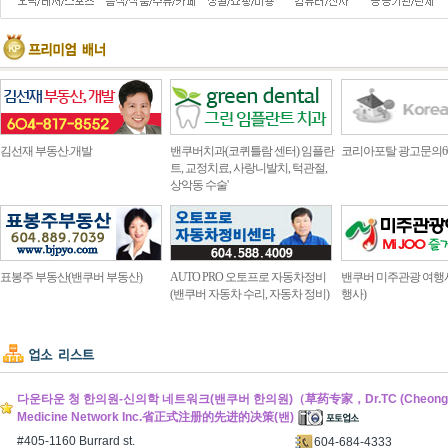
김선재 부동산.개발
밴쿠버치과(코퀴틀람 센터) 임플란
코리아포탈 광고문의604.4
트, 교정치료, 사랑니발치, 턱관절,
상악동 수술'
표봉주 부동산(밴쿠버 부동산)
AUTO PRO 오토프로 자동차정비
밴쿠버 미주관광 여행
(밴쿠버 자동차 수리, 자동차 정비)
행사)
다운타운 청 한의원-신의학 네트워크(밴쿠버 한의원)（草药专家，Dr.TC (Cheong Ho
Medicine Network Inc.省正式注册的先进的决策(밴)
#405-1160 Burrard st.
604-684-4333