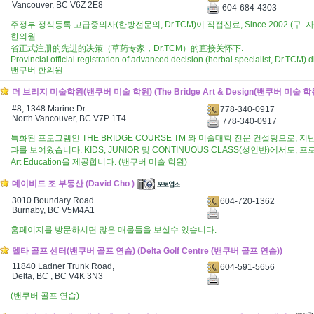
Vancouver, BC V6Z 2E8
604-684-4303
주정부 정식등록 고급중의사(한방전문의, Dr.TCM)이 직접진료, Since 2002 (구
한의원
省正式注册的先进的决策（草药专家，Dr.TCM）的直接关怀下.
Provincial official registration of advanced decision (herbal specialist, Dr.TCM) d
밴쿠버 한의원
더 브리지 미술학원(밴쿠버 미술 학원) (The Bridge Art & Design(밴쿠버 미술 학
#8, 1348 Marine Dr.
778-340-0917
North Vancouver, BC V7P 1T4
778-340-0917
특화된 프로그램인 THE BRIDGE COURSE TM 와 미술대학 전문 컨설팅으로, 
과를 보여왔습니다. KIDS, JUNIOR 및 CONTINUOUS CLASS(성인반)에서도,
Art Education을 제공합니다. (밴쿠버 미술 학원)
데이비드 조 부동산 (David Cho )
3010 Boundary Road
604-720-1362
Burnaby, BC V5M4A1
홈페이지를 방문하시면 많은 매물들을 보실수 있습니다.
델타 골프 센터(밴쿠버 골프 연습) (Delta Golf Centre (밴쿠버 골프 연습))
11840 Ladner Trunk Road,
604-591-5656
Delta, BC , BC V4K 3N3
(밴쿠버 골프 연습)