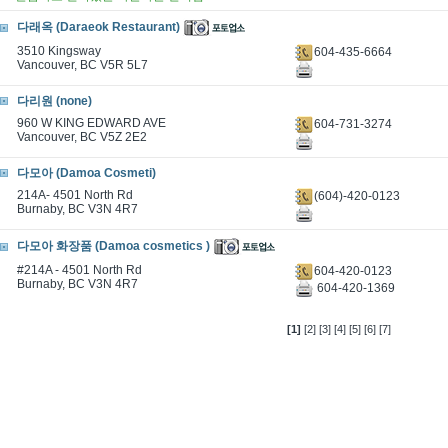
다래옥 (Daraeok Restaurant)
3510 Kingsway
604-435-6664
Vancouver, BC V5R 5L7
다리원 (none)
960 W KING EDWARD AVE
604-731-3274
Vancouver, BC V5Z 2E2
다모아 (Damoa Cosmeti)
214A- 4501 North Rd
(604)-420-0123
Burnaby, BC V3N 4R7
다모아 화장품 (Damoa cosmetics )
#214A - 4501 North Rd
604-420-0123
Burnaby, BC V3N 4R7
604-420-1369
[1]
[2]
[3]
[4]
[5]
[6]
[7]