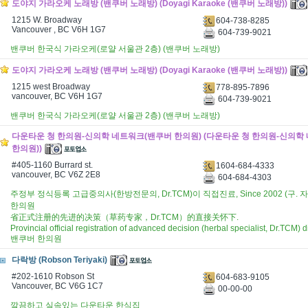
도야지 가라오케 노래방 (밴쿠버 노래방) (Doyagi Karaoke (밴쿠버 노래방))
1215 W. Broadway
604-738-8285
Vancouver , BC V6H 1G7
604-739-9021
밴쿠버 한국식 가라오케(로얄 서울관 2층) (밴쿠버 노래방)
도야지 가라오케 노래방 (밴쿠버 노래방) (Doyagi Karaoke (밴쿠버 노래방))
1215 west Broadway
778-895-7896
vancouver, BC V6H 1G7
604-739-9021
밴쿠버 한국식 가라오케(로얄 서울관 2층) (밴쿠버 노래방)
다운타운 청 한의원-신의학 네트워크(밴쿠버 한의원) (다운타운 청 한의원-신의학
한의원))
#405-1160 Burrard st.
1604-684-4333
vancouver, BC V6Z 2E8
604-684-4303
주정부 정식등록 고급중의사(한방전문의, Dr.TCM)이 직접진료, Since 2002 (구
한의원
省正式注册的先进的决策（草药专家，Dr.TCM）的直接关怀下.
Provincial official registration of advanced decision (herbal specialist, Dr.TCM) d
밴쿠버 한의원
다락방 (Robson Teriyaki)
#202-1610 Robson St
604-683-9105
Vancouver, BC V6G 1C7
00-00-00
깔끔하고 실속있는 다운타운 한식집