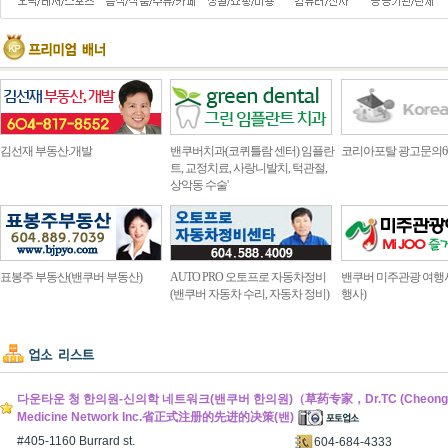
김선재 부동산.개발
밴쿠버치과(코퀴틀람 센터) 임플란
코리아포탈 광고문의604.4
트, 교정치료, 사랑니발치, 턱관절,
상악동 수술'
표봉주 부동산(밴쿠버 부동산)
AUTO PRO 오토프로 자동차정비
밴쿠버 미주관광 여행
(밴쿠버 자동차 수리, 자동차 정비)
행사)
다운타운 청 한의원-신의학 네트워크(밴쿠버 한의원)（草药专家，Dr.TC (Cheong Ho
Medicine Network Inc.省正式注册的先进的决策(밴)
#405-1160 Burrard st.
604-684-4333