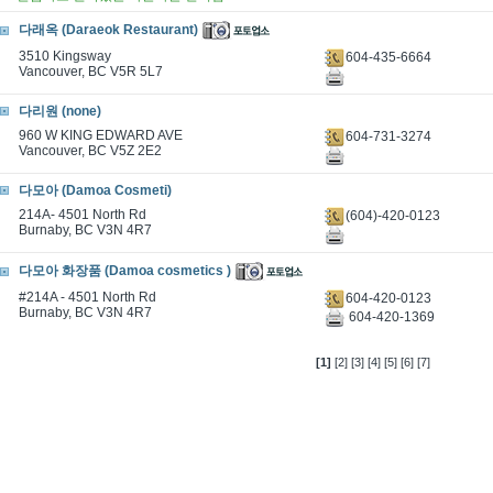
다래옥 (Daraeok Restaurant)
3510 Kingsway
604-435-6664
Vancouver, BC V5R 5L7
다리원 (none)
960 W KING EDWARD AVE
604-731-3274
Vancouver, BC V5Z 2E2
다모아 (Damoa Cosmeti)
214A- 4501 North Rd
(604)-420-0123
Burnaby, BC V3N 4R7
다모아 화장품 (Damoa cosmetics )
#214A - 4501 North Rd
604-420-0123
Burnaby, BC V3N 4R7
604-420-1369
[1]
[2]
[3]
[4]
[5]
[6]
[7]