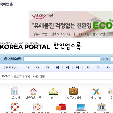
회사(업소)명
City
가나다 순
가
나
다
라
마
바
사
아
자
HOME
>
옐로우페이지
>
다로 정렬