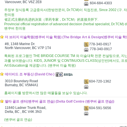
Vancouver, BC V6Z 2E8
604-684-4303
주정부 정식등록 고급중의사(한방전문의, Dr.TCM)이 직접진료, Since 2002 (구
한의원
省正式注册的先进的决策（草药专家，Dr.TCM）的直接关怀下.
Provincial official registration of advanced decision (herbal specialist, Dr.TCM) d
밴쿠버 한의원
더 브리지 미술학원(밴쿠버 미술 학원) (The Bridge Art & Design(밴쿠버 미술 학
#8, 1348 Marine Dr.
778-340-0917
North Vancouver, BC V7P 1T4
778-340-0917
특화된 프로그램인 THE BRIDGE COURSE TM 와 미술대학 전문 컨설팅으로, 
과를 보여왔습니다. KIDS, JUNIOR 및 CONTINUOUS CLASS(성인반)에서도,
Art Education을 제공합니다. (밴쿠버 미술 학원)
데이비드 조 부동산 (David Cho )
3010 Boundary Road
604-720-1362
Burnaby, BC V5M4A1
홈페이지를 방문하시면 많은 매물들을 보실수 있습니다.
델타 골프 센터(밴쿠버 골프 연습) (Delta Golf Centre (밴쿠버 골프 연습))
11840 Ladner Trunk Road,
604-591-5656
Delta, BC , BC V4K 3N3
(밴쿠버 골프 연습)