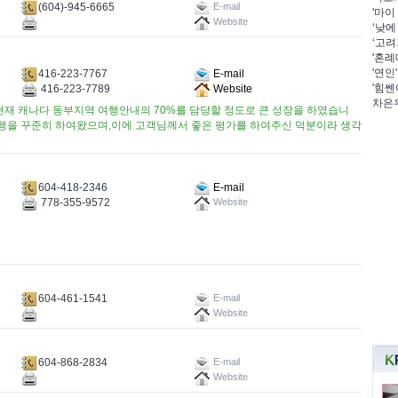
(604)-945-6665
E-mail
'마이
Website
‘낮에
‘고려
'혼례
'연인
416-223-7767
E-mail
'힘쎈
416-223-7789
Website
차은우
1월 현재 캐나다 동부지역 여행안내의 70%를 담당할 정도로 큰 성장을 하였습니
진행을 꾸준히 하여왔으며,이에 고객님께서 좋은 평가를 하여주신 덕분이라 생각
604-418-2346
E-mail
778-355-9572
Website
604-461-1541
E-mail
Website
604-868-2834
E-mail
Website