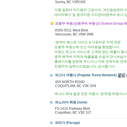
Surrey, BC V3R1N5
각종 컴퓨터 하드웨어 고장수리, 개인용컴퓨터 
데이터복구 및 원격지원 수리관리(밴쿠버 토너 잉
표봉주 부동산(밴쿠버 부동산) (Sutton Group We
#200-5511 West Blvd.
Vancouver, BC V6M 3W6
-밴쿠버 웨스트 사이드 & 다운타운 지역 전문
표봉주 부동산에 오신 여러분을 환영합니다.
저희는 최고의 서비스로 고객에 맞는 매물이 항시
광역 밴쿠버 지역의 매물들을 손쉽게 만나보실수
홈페이지를 방문해 주시거나 저희 연락처로 언
친절하게 답변드리겠습니다. 감사합니다.
파고다 여행사 (Pagoda Travel Network)
405 NORTH ROAD
COQUITLAM, BC V3K 3V9
캐나다 최대 발권 전문 여행사. 한국/중국/동아시
파노라마 학원 (none)
F3-1410 Parkway Blvd
Coquitlam, BC V3E 3J7
파라가 (Paraga)