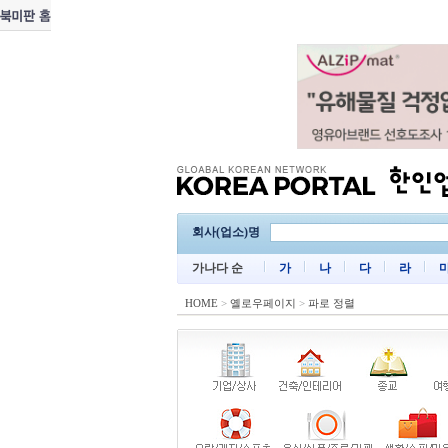
회사(업소)명
가나다 순
가
나
다
라
HOME
>
옐로우페이지
>
파로 정렬