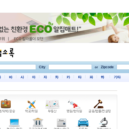
City
Zipcode
or
마
바
사
아
자
차
카
타
파
하
기타