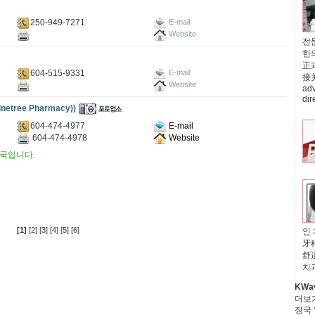
250-949-7271
E-mail
Website
전문
한
正
604-515-9331
E-mail
接关怀
Website
adv
di
ree Pharmacy))
604-474-4977
E-mail
604-474-4978
Website
국입니다.
[1]
[2]
[3]
[4]
[5]
[6]
인 
牙
舒适
치
KWa
더보
정국 '