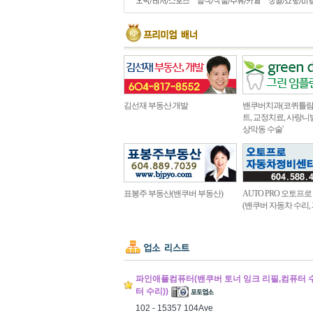
김선재 부동산.개발
밴쿠버치과(코퀴틀람 
트, 교정치료, 사랑니
상악동 수술'
표봉주 부동산(밴쿠버 부동산)
AUTO PRO 오토프
(밴쿠버 자동차 수리,
파인애플컴퓨터(밴쿠버 토너 잉크 리필,컴퓨터 수리) 
터 수리))
102 - 15357 104Ave