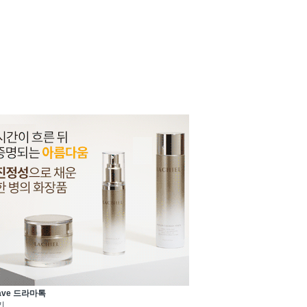
ave 드라마톡
기