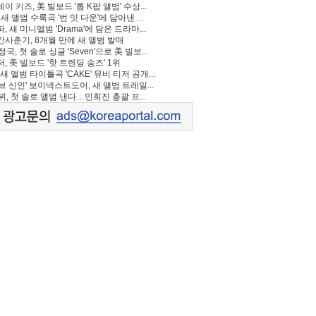
이 키즈, 美 빌보드 '톱 K팝 앨범' 수상...
 새 앨범 수록곡 '번 잇 다운'에 담아낸 ...
, 새 미니앨범 'Drama'에 담은 드라마...
사춘기, 8개월 만에 새 앨범 발매
정국, 첫 솔로 싱글 'Seven'으로 美 빌보...
, 美 빌보드 '핫 트렌딩 송즈' 1위
Y, 새 앨범 타이틀곡 'CAKE' 뮤비 티저 공개...
브 신인' 보이넥스트도어, 새 앨범 트레일...
 뷔, 첫 솔로 앨범 낸다…민희진 총괄 프...