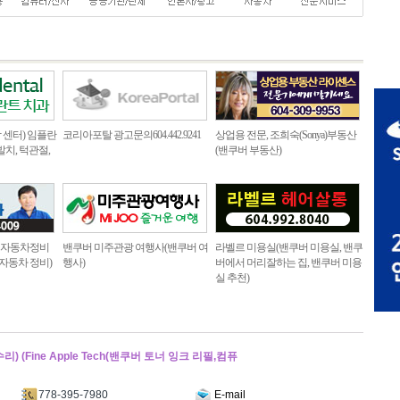
센터) 임플란
코리아포탈 광고문의604.442.9241
상업용 전문, 조희숙(Sonya)부동산
발치, 턱관절,
(밴쿠버 부동산)
로 자동차정비
밴쿠버 미주관광 여행사(밴쿠버 여
라벨르 미용실(밴쿠버 미용실, 밴쿠
 자동차 정비)
행사)
버에서 머리잘하는 집, 밴쿠버 미용
실 추천)
(Fine Apple Tech(밴쿠버 토너 잉크 리필,컴퓨
778-395-7980
E-mail