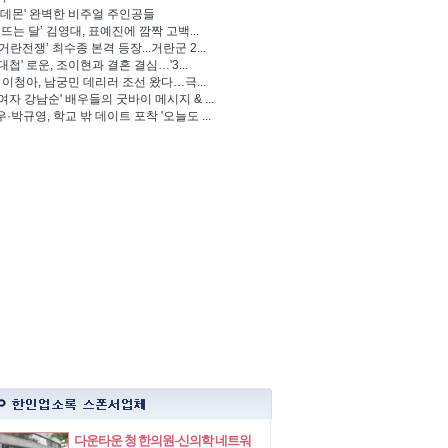
 데몬' 완벽한 비주얼 주인공들
 뜨는 달’ 김영대, 표예진에 깜짝 고백...
거란전쟁’ 최수종 본격 등장...거란군 2...
대첩' 로운, 조이현과 결혼 결심…'3...
' 이청아, 남궁민 데리러 조선 왔다…극...
여자 강남순' 배우들의 굿바이 메시지 & ...
·박규영, 학교 밖 데이트 포착 '오늘도 ...
다운타운 청 한의원-신의학 네트워