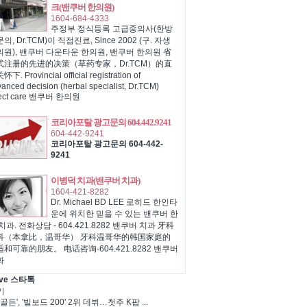
크(밴쿠버 한의원)
1604-684-4333
주정부 정식등록 고급중의사(한방
의, Dr.TCM)이 직접진료, Since 2002 (구. 자생
의원), 밴쿠버 다운타운 한의원, 밴쿠버 한의원 省
式注册的先进的决策（草药专家，Dr.TCM）的直
下. Provincial official registration of
anced decision (herbal specialist, Dr.TCM)
rect care 밴쿠버 한의원
코리아포탈 광고문의 604.442.9241
604-442-9241
코리아포탈 광고문의 604-442-
9241
이병덕 치과(밴쿠버 치과)
1604-421-8282
Dr. Michael BD LEE 로히드 한인타
운에 위치한 믿을 수 있는 밴쿠버 한
치과. 전화상담 - 604.421.8282 밴쿠버 치과 牙科
科（本拿比，温哥华） 牙科温哥华的韩国家庭的
和可靠的朋友。 电话咨询-604.421.8282 밴쿠버
과
ve 스타톡
기
골든', '빌보드 200' 2위 데뷔…첫주 K팝 ...