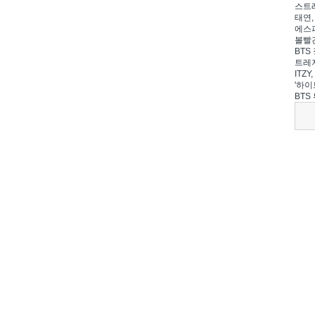
스트레
태연,
에스파
볼빨간
BTS 
트레저
ITZ
'하이
BTS