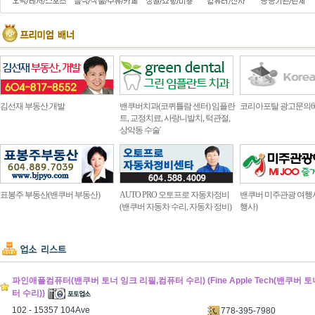
김선재 부동산.개발
밴쿠버치과(코퀴틀람 센터) 임플란
코리아포탈 광고문의604.4
트, 교정치료, 사랑니발치, 턱관절,
상악동 수술'
표봉주 부동산(밴쿠버 부동산)
AUTO PRO 오토프로 자동차정비
밴쿠버 미주관광 여행
(밴쿠버 자동차 수리, 자동차 정비)
행사)
파인애플컴퓨터(밴쿠버 토너 잉크 리필,컴퓨터 수리) (Fine Apple Tech(밴쿠버 
터 수리))
102 - 15357 104Ave
778-395-7980