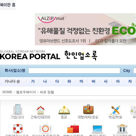
회사(업소)명
City
가나다 순
가
나
다
라
마
바
사
아
자
HOME
>
옐로우페이지
>
파로 정렬