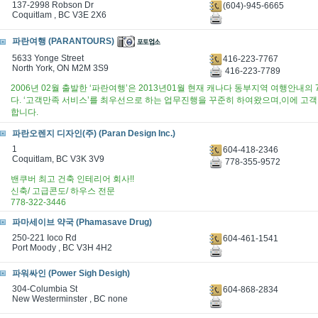
137-2998 Robson Dr
(604)-945-6665
Coquitlam , BC V3E 2X6
파란여행 (PARANTOURS)
5633 Yonge Street
416-223-7767
North York, ON M2M 3S9
416-223-7789
2006년 02월 출발한 ‘파란여행’은 2013년01월 현재 캐나다 동부지역 여행안내의
다. ‘고객만족 서비스’를 최우선으로 하는 업무진행을 꾸준히 하여왔으며,이에 고
합니다.
파란오렌지 디자인(주) (Paran Design Inc.)
1
604-418-2346
Coquitlam, BC V3K 3V9
778-355-9572
밴쿠버 최고 건축 인테리어 회사!!
신축/ 고급콘도/ 하우스 전문
778-322-3446
파마세이브 약국 (Phamasave Drug)
250-221 Ioco Rd
604-461-1541
Port Moody , BC V3H 4H2
파워싸인 (Power Sigh Desigh)
304-Columbia St
604-868-2834
New Westerminster , BC none