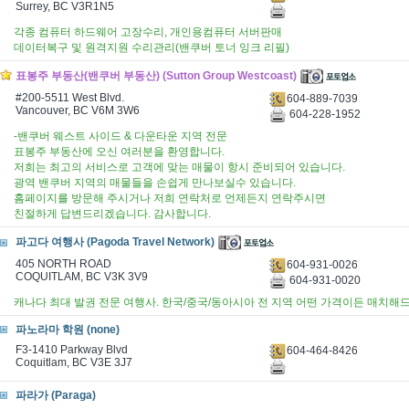
Surrey, BC V3R1N5
각종 컴퓨터 하드웨어 고장수리, 개인용컴퓨터 서버판매
데이터복구 및 원격지원 수리관리(밴쿠버 토너 잉크 리필)
표봉주 부동산(밴쿠버 부동산) (Sutton Group Westcoast)
#200-5511 West Blvd.
604-889-7039
Vancouver, BC V6M 3W6
604-228-1952
-밴쿠버 웨스트 사이드 & 다운타운 지역 전문
표봉주 부동산에 오신 여러분을 환영합니다.
저희는 최고의 서비스로 고객에 맞는 매물이 항시 준비되어 있습니다.
광역 밴쿠버 지역의 매물들을 손쉽게 만나보실수 있습니다.
홈페이지를 방문해 주시거나 저희 연락처로 언제든지 연락주시면
친절하게 답변드리겠습니다. 감사합니다.
파고다 여행사 (Pagoda Travel Network)
405 NORTH ROAD
604-931-0026
COQUITLAM, BC V3K 3V9
604-931-0020
캐나다 최대 발권 전문 여행사. 한국/중국/동아시아 전 지역 어떤 가격이든 매치해드
파노라마 학원 (none)
F3-1410 Parkway Blvd
604-464-8426
Coquitlam, BC V3E 3J7
파라가 (Paraga)