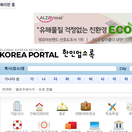
회사(업소)명
City
가나다 순
가
나
다
라
마
바
사
아
자
HOME
>
옐로우페이지
>
파로 정렬