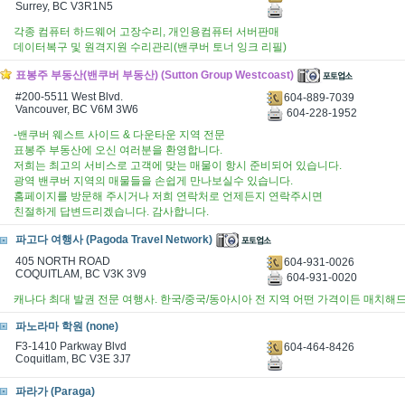
Surrey, BC V3R1N5
각종 컴퓨터 하드웨어 고장수리, 개인용컴퓨터 서버판매
데이터복구 및 원격지원 수리관리(밴쿠버 토너 잉크 리필)
표봉주 부동산(밴쿠버 부동산) (Sutton Group Westcoast)
#200-5511 West Blvd.
604-889-7039
Vancouver, BC V6M 3W6
604-228-1952
-밴쿠버 웨스트 사이드 & 다운타운 지역 전문
표봉주 부동산에 오신 여러분을 환영합니다.
저희는 최고의 서비스로 고객에 맞는 매물이 항시 준비되어 있습니다.
광역 밴쿠버 지역의 매물들을 손쉽게 만나보실수 있습니다.
홈페이지를 방문해 주시거나 저희 연락처로 언제든지 연락주시면
친절하게 답변드리겠습니다. 감사합니다.
파고다 여행사 (Pagoda Travel Network)
405 NORTH ROAD
604-931-0026
COQUITLAM, BC V3K 3V9
604-931-0020
캐나다 최대 발권 전문 여행사. 한국/중국/동아시아 전 지역 어떤 가격이든 매치해드
파노라마 학원 (none)
F3-1410 Parkway Blvd
604-464-8426
Coquitlam, BC V3E 3J7
파라가 (Paraga)