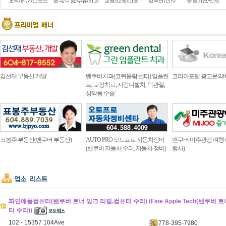
김선재 부동산.개발
밴쿠버치과(코퀴틀람 센터) 임플란
코리아포탈 광고문의604.4
트, 교정치료, 사랑니발치, 턱관절,
상악동 수술'
표봉주 부동산(밴쿠버 부동산)
AUTO PRO 오토프로 자동차정비
밴쿠버 미주관광 여행
(밴쿠버 자동차 수리, 자동차 정비)
행사)
파인애플컴퓨터(밴쿠버 토너 잉크 리필,컴퓨터 수리) (Fine Apple Tech(밴쿠버 
터 수리))
102 - 15357 104Ave
778-395-7980