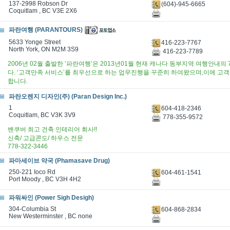
137-2998 Robson Dr
(604)-945-6665
Coquitlam , BC V3E 2X6
파란여행 (PARANTOURS)
5633 Yonge Street
416-223-7767
North York, ON M2M 3S9
416-223-7789
2006년 02월 출발한 ‘파란여행’은 2013년01월 현재 캐나다 동부지역 여행안내의
다. ‘고객만족 서비스’를 최우선으로 하는 업무진행을 꾸준히 하여왔으며,이에 고
합니다.
파란오렌지 디자인(주) (Paran Design Inc.)
1
604-418-2346
Coquitlam, BC V3K 3V9
778-355-9572
밴쿠버 최고 건축 인테리어 회사!!
신축/ 고급콘도/ 하우스 전문
778-322-3446
파마세이브 약국 (Phamasave Drug)
250-221 Ioco Rd
604-461-1541
Port Moody , BC V3H 4H2
파워싸인 (Power Sigh Desigh)
304-Columbia St
604-868-2834
New Westerminster , BC none