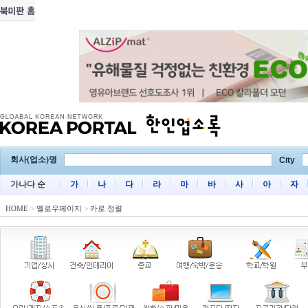
회사(업소)명
City
가나다 순
가
나
다
라
마
바
사
아
자
HOME
>
옐로우페이지
>
카로 정렬