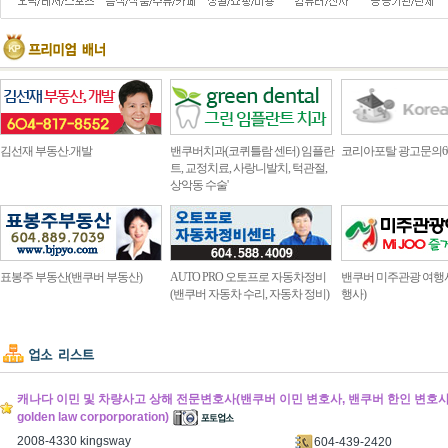
김선재 부동산.개발
밴쿠버치과(코퀴틀람 센터) 임플란
코리아포탈 광고문의604.4
트, 교정치료, 사랑니발치, 턱관절,
상악동 수술'
표봉주 부동산(밴쿠버 부동산)
AUTO PRO 오토프로 자동차정비
밴쿠버 미주관광 여행
(밴쿠버 자동차 수리, 자동차 정비)
행사)
캐나다 이민 및 차량사고 상해 전문변호사(밴쿠버 이민 변호사, 밴쿠버 한인 변호사) (
golden law corporporation)
2008-4330 kingsway
604-439-2420