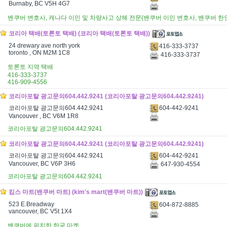
Burnaby, BC V5H 4G7
밴쿠버 변호사, 캐나다 이민 및 차량사고 상해 전문(밴쿠버 이민 변호사, 밴쿠버 한인 변
코리아 택배(토론토 택배) (코리아 택배(토론토 택배))
24 drewary ave north york
416-333-3737
toronto , ON M2M 1C8
416-333-3737
토론토 지역 택배
416-333-3737
416-909-4556
코리아포탈 광고문의604.442.9241 (코리아포탈 광고문의604.442.9241)
604-442-9241
코리아포탈 광고문의604.442.9241
Vancouver , BC V6M 1R8
코리아포탈 광고문의604.442.9241
코리아포탈 광고문의604.442.9241 (코리아포탈 광고문의604.442.9241)
604-442-9241
코리아포탈 광고문의604.442.9241
Vancouver, BC V6P 3H6
647-930-4554
코리아포탈 광고문의604.442.9241
킴스 마트(밴쿠버 마트) (kim's mart(밴쿠버 마트))
523 E.Breadway
604-872-8885
vancouver, BC V5t 1X4
밴쿠버에 위치한 한국 마켓