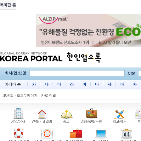
회사(업소)명
City
가나다 순
가
나
다
라
마
바
사
아
자
HOME
>
옐로우페이지
>
카로 정렬