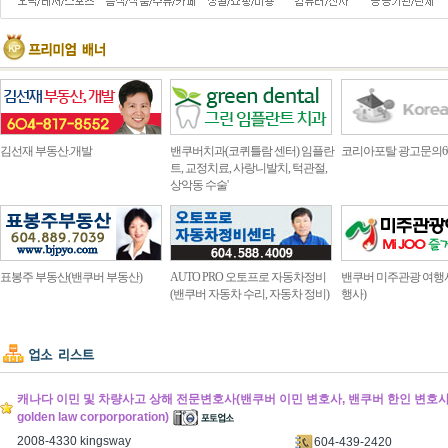
김선재 부동산.개발
밴쿠버치과(코퀴틀람 센터) 임플란
코리아포탈 광고문의604.4
트, 교정치료, 사랑니발치, 턱관절,
상악동 수술'
표봉주 부동산(밴쿠버 부동산)
AUTO PRO 오토프로 자동차정비
밴쿠버 미주관광 여행
(밴쿠버 자동차 수리, 자동차 정비)
행사)
캐나다 이민 및 차량사고 상해 전문변호사(밴쿠버 이민 변호사, 밴쿠버 한인 변호사) (
golden law corporporation)
2008-4330 kingsway
604-439-2420