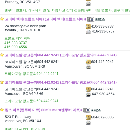
Burnaby, BC V5H 4G7
밴쿠버 변호사, 캐나다 이민 및 차량사고 상해 전문(밴쿠버 이민 변호사, 밴쿠버 한인 변
코리아 택배(토론토 택배) (코리아 택배(토론토 택배))
24 drewary ave north york
416-333-3737
toronto , ON M2M 1C8
416-333-3737
토론토 지역 택배
416-333-3737
416-909-4556
코리아포탈 광고문의604.442.9241 (코리아포탈 광고문의604.442.9241)
604-442-9241
코리아포탈 광고문의604.442.9241
Vancouver , BC V6M 1R8
코리아포탈 광고문의604.442.9241
코리아포탈 광고문의604.442.9241 (코리아포탈 광고문의604.442.9241)
604-442-9241
코리아포탈 광고문의604.442.9241
Vancouver, BC V6P 3H6
647-930-4554
코리아포탈 광고문의604.442.9241
킴스 마트(밴쿠버 마트) (kim's mart(밴쿠버 마트))
523 E.Breadway
604-872-8885
vancouver, BC V5t 1X4
밴쿠버에 위치한 한국 마켓