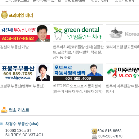
김선재 부동산.개발
밴쿠버치과(코퀴틀람 센터) 임플란
코리아포탈 광고문의604.4
트, 교정치료, 사랑니발치, 턱관절,
상악동 수술'
표봉주 부동산(밴쿠버 부동산)
AUTO PRO 오토프로 자동차정비
밴쿠버 미주관광 여행
(밴쿠버 자동차 수리, 자동차 정비)
행사)
차경수 부동산 (cha)
10063 136a ST
604-816-8868
SURREY, BC V3T 4G1
604-583-7870