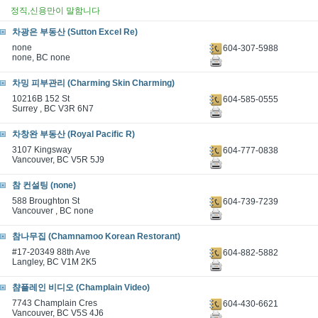
정직,신용만이 말함니다
차광은 부동산 (Sutton Excel Re)
none
604-307-5988
none, BC none
차밍 피부관리 (Charming Skin Charming)
10216B 152 St
604-585-0555
Surrey , BC V3R 6N7
차창완 부동산 (Royal Pacific R)
3107 Kingsway
604-777-0838
Vancouver, BC V5R 5J9
참 컨설팅 (none)
588 Broughton St
604-739-7239
Vancouver , BC none
참나무집 (Chamnamoo Korean Restorant)
#17-20349 88th Ave
604-882-5882
Langley, BC V1M 2K5
챰플레인 비디오 (Champlain Video)
7743 Champlain Cres
604-430-6621
Vancouver, BC V5S 4J6