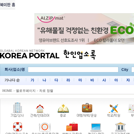
회사(업소)명
City
가나다 순
가
나
다
라
마
바
사
아
자
HOME
>
옐로우페이지
>
차로 정렬