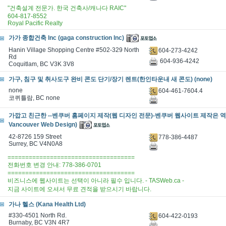
"건축설계 전문가. 한국 건축사/캐나다 RAIC"
604-817-8552
Royal Pacific Realty
가가 종합건축 lnc (gaga construction lnc)
Hanin Village Shopping Centre #502-329 North
604-273-4242
Rd
604-936-4242
Coquitlam, BC V3K 3V8
가구, 침구 및 취사도구 완비 콘도 단기/장기 렌트(한인타운내 새 콘도) (none)
none
604-461-7604.4
코퀴틀람, BC none
가깝고 친근한 --벤쿠버 홈페이지 제작(웹 디자인 전문)-벤쿠버 웹사이트 제작은 역 (
Vancouver Web Design)
42-8726 159 Street
778-386-4487
Surrey, BC V4N0A8
====================================
전화번호 변경 안내: 778-386-0701
====================================
비즈니스에 웹사이트는 선택이 아니라 필수 입니다. - TASWeb.ca -
지금 사이트에 오셔서 무료 견적을 받으시기 바랍니다.
가나 헬스 (Kana Health Ltd)
#330-4501 North Rd.
604-422-0193
Burnaby, BC V3N 4R7