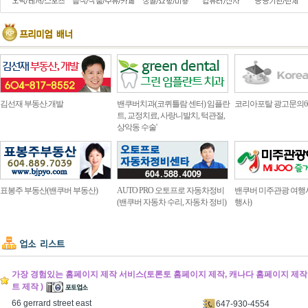
김선재 부동산.개발
밴쿠버치과(코퀴틀람 센터) 임플란
코리아포탈 광고문의604.4
트, 교정치료, 사랑니발치, 턱관절,
상악동 수술'
표봉주 부동산(밴쿠버 부동산)
AUTO PRO 오토프로 자동차정비
밴쿠버 미주관광 여행
(밴쿠버 자동차 수리, 자동차 정비)
행사)
가장 경험있는 홈페이지 제작 서비스(토론토 홈페이지 제작, 캐나다 홈페이지 제작 
트 제작 )
66 gerrard street east
647-930-4554