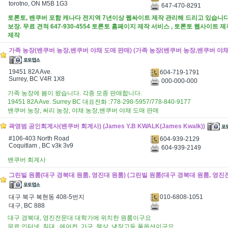
torotno, ON M5B 1G3
647-470-8291
토론토, 밴쿠버 포함 캐나다 전지역 7년이상 웹싸이트 제작 관리해 드리고 있습니다
보장. 무료 견적 647-930-4554 토론토 홈페이지 제작 서비스 , 토론토 웹사이트
제작
가족 농장(밴쿠버 농장,밴쿠버 야채 도매 판매) (가족 농장(밴쿠버 농장,밴쿠버 야채
19451 82A Ave.
604-719-1791
Surrey, BC V4R 1X8
000-000-000
가족 농장에 봄이 왔습니다. 각종 모종 판매합니다.
19451 82A Ave. Surrey BC 대표전화 :778-298-5957/778-840-9177
밴쿠버 농장, 써리 농장, 야채 농장,밴쿠버 야채 도매 판매
곽영범 공인회계사(밴쿠버 회계사) (James Y.B KWALK(James Kwalk))
#106-403 North Road
604-939-2129
Coquitlam , BC v3k 3v9
604-939-2149
밴쿠버 회계사
그린빌 원룸(대구 경북대 원룸, 영진대 원룸) (그린빌 원룸(대구 경북대 원룸, 영진
010-6808-1051
대구 북구 복현동 408-5번지
대구, BC 888
대구 경북대, 영진전문대 대학가에 위치한 원룸이구요
무료 인터넷, 침대 , 에어컨, 가구, 책상, 냉장고등 풀옵션이구요