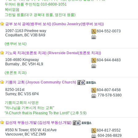
두꺼비 원룸 주인직접 010-6808-1051
복비없음
그린빌 원룸(대구 경북대 원룸, 영진대 원룸)
금부 보석 공예(밴쿠버 보석) (Gumbu Jewelry(밴쿠버 보석))
1097-1163 Pinetree way
604-552-0073
Coquitlam, BC V3B 8A9
(밴쿠버 보석)
기노욱 치과(토론토 치과) (Riverside Dental(토론토 치과))
108-4680 Kingsway
604-944-8483
Burnaby , BC V5H 4L9
(토론토 치과)
기쁨의 교회 (Joyous Community Church)
8250-161st
604-807-6458
Surrey, BC V3S 6P4
778-578-5380
기쁨의교회의 사명은
"하나님을 기쁘시게 하는 교회"
"A Church that is Pleasing To the Lord!" (고후 5:9)
김선재 부동산.개발 (김선재 부동산.개발)
#550 N Tower, 650 W. 41st Ave
604-817-8552
Vancouver, BC V5Z 2M9
604-266-8829