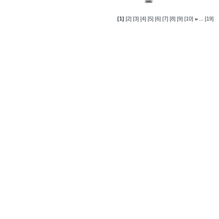
...
[1]
[2]
[3]
[4]
[5]
[6]
[7]
[8]
[9]
[10]
[19]