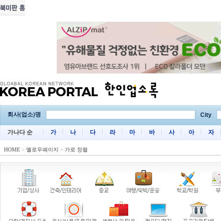
회사(업소)명
City
가나다 순
가
나
다
라
마
바
사
아
자
HOME
>
옐로우페이지
>
가로 정렬